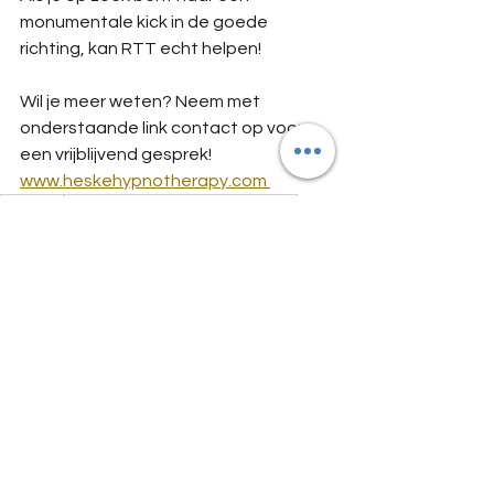
monumentale kick in de goede 
richting, kan RTT echt helpen!
Wil je meer weten? Neem met 
onderstaande link contact op voor 
een vrijblijvend gesprek! 
www.heskehypnotherapy.com 
Hypnose
Rapid Transformational Therapy
Hypnotherapie
Afvallen
Eetverslaving
RTT
Marisa Peer
Online Therapie
Snel Afvallen
Bulimia
Mental Health
Alles weergeven
Recente blogposts