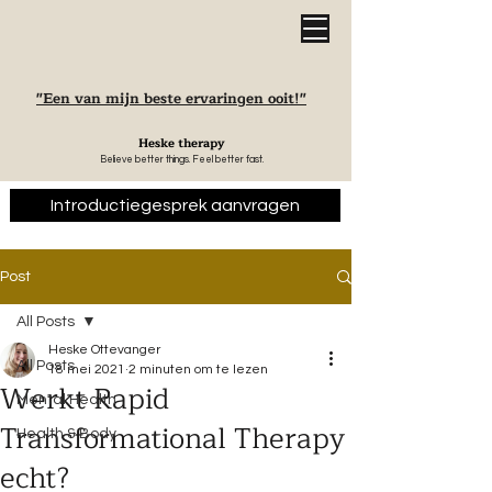
"Een van mijn beste ervaringen ooit!"
Heske therapy
Believe better things. Feel better fast.
Introductiegesprek aanvragen
Post
All Posts
Heske Ottevanger
All Posts
18 mei 2021
2 minuten om te lezen
Werkt Rapid
Mental Health
Transformational Therapy
Health & Body
echt?