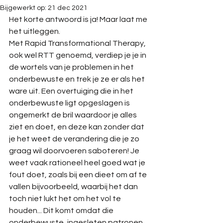
Bijgewerkt op:
21 dec 2021
Het korte antwoord is ja! Maar laat me 
het uitleggen. 
Met Rapid Transformational Therapy, 
ook wel RTT genoemd, verdiep je je in 
de wortels van je problemen in het 
onderbewuste en trek je ze er als het 
ware uit. Een overtuiging die in het 
onderbewuste ligt opgeslagen is 
ongemerkt de bril waardoor je alles 
ziet en doet, en deze kan zonder dat 
je het weet de verandering die je zo 
graag wil doorvoeren saboteren! Je 
weet vaak rationeel heel goed wat je 
fout doet, zoals bij een dieet om af te 
vallen bijvoorbeeld, waarbij het dan 
toch niet lukt het om het vol te 
houden... Dit komt omdat die 
onderbewuste, ingesleten patronen 