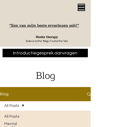
"Een van mijn beste ervaringen ooit!"
Heske therapy
Believe better things. Feel better fast.
Introductiegesprek aanvragen
Blog
Blog
All Posts
All Posts
Mental